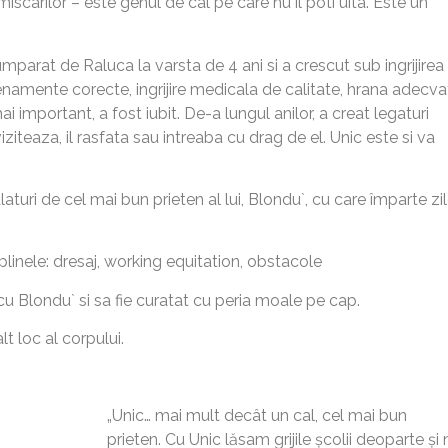
miscarilor – este genul de cal pe care nu il poti uita. Este un
parat de Raluca la varsta de 4 ani si a crescut sub ingrijirea
enamente corecte, ingrijire medicala de calitate, hrana adecva
i important, a fost iubit. De-a lungul anilor, a creat legaturi
l viziteaza, il rasfata sau intreaba cu drag de el. Unic este si va
aturi de cel mai bun prieten al lui, Blondu`, cu care împarte zi
iplinele: dresaj, working equitation, obstacole
cu Blondu` si sa fie curatat cu peria moale pe cap.
alt loc al corpului.
„Unic… mai mult decât un cal, cel mai bun
prieten. Cu Unic lăsam grijile școlii deoparte și 