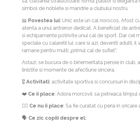
sa, culoarea stralucitoare, ritmul pasilor si eleganta 
simbol de noblete si mandrie a clubului nostru.
📖
Povestea lui:
Unic este un cal norocos. Afost cum
atenta a unui antrenor dedicat. A beneficiat de antr
si echipamente potrivite unui cal de sport. Dar cel ma
speciale cu calaretii lui, care si azi, deveniti adulti, i
ramane pentru multi „primul cal de suflet”.
Astazi, se bucura de o binemeritata pensie in club, al
linistite si momente de afectiune sincera.
🎖️
Activitati:
activitate sportiva si concursuri in disc
❤️
Ce ii place
: Adora morcovii, sa petreaca timpul 
🙅‍♂️
Ce nu ii place
: Sa fie curatat cu peria in oricare 
🗣️
Ce zic copiii despre el: