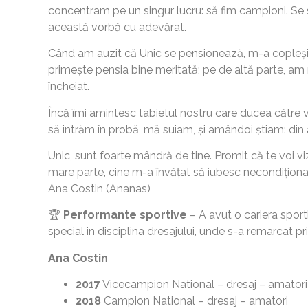
concentram pe un singur lucru: să fim campioni. Se 
această vorbă cu adevărat.
Când am auzit că Unic se pensionează, m-a copleșit
primește pensia bine meritată; pe de altă parte, am 
încheiat.
Încă îmi amintesc tabietul nostru care ducea către 
să intrăm în probă, mă suiam, și amândoi știam: din
Unic, sunt foarte mândră de tine. Promit că te voi viz
mare parte, cine m-a învățat să iubesc necondiționat 
Ana Costin (Ananas)
🏆
Performante sportive
– A avut o cariera sport
special in disciplina dresajului, unde s-a remarcat pri
Ana Costin
2017
Vicecampion National – dresaj – amatori
2018
Campion National – dresaj – amatori