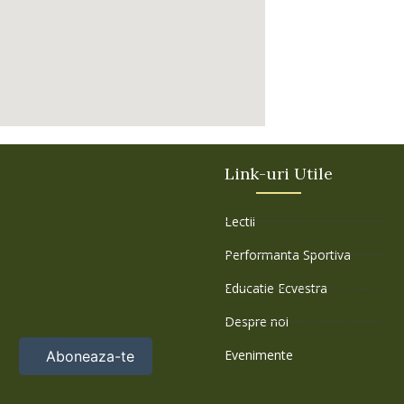
Link-uri Utile
Lectii
Performanta Sportiva
Educatie Ecvestra
Despre noi
Evenimente
Aboneaza-te