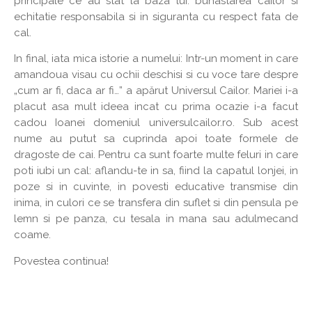
principale ce au stat la baza lui: bunastarea cailor si
echitatie responsabila si in siguranta cu respect fata de
cal.
In final, iata mica istorie a numelui: Intr-un moment in care
amandoua visau cu ochii deschisi si cu voce tare despre
„cum ar fi, daca ar fi…” a apărut Universul Cailor. Mariei i-a
placut asa mult ideea incat cu prima ocazie i-a facut
cadou Ioanei domeniul universulcailor.ro. Sub acest
nume au putut sa cuprinda apoi toate formele de
dragoste de cai. Pentru ca sunt foarte multe feluri in care
poti iubi un cal: aflandu-te in sa, fiind la capatul lonjei, in
poze si in cuvinte, in povesti educative transmise din
inima, in culori ce se transfera din suflet si din pensula pe
lemn si pe panza, cu tesala in mana sau adulmecand
coame.
Povestea continua!