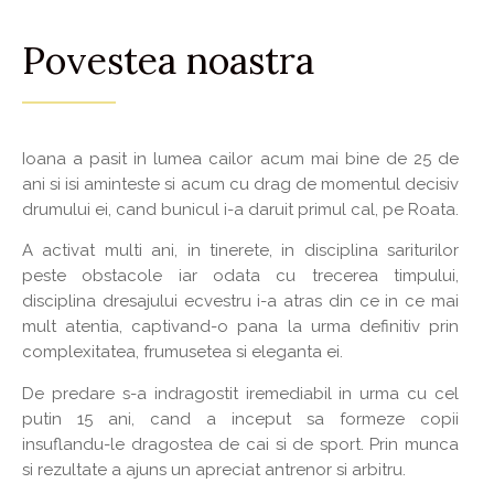
Povestea noastra
Ioana a pasit in lumea cailor acum mai bine de 25 de
ani si isi aminteste si acum cu drag de momentul decisiv
drumului ei, cand bunicul i-a daruit primul cal, pe Roata.
A activat multi ani, in tinerete, in disciplina sariturilor
peste obstacole iar odata cu trecerea timpului,
disciplina dresajului ecvestru i-a atras din ce in ce mai
mult atentia, captivand-o pana la urma definitiv prin
complexitatea, frumusetea si eleganta ei.
De predare s-a indragostit iremediabil in urma cu cel
putin 15 ani, cand a inceput sa formeze copii
insuflandu-le dragostea de cai si de sport. Prin munca
si rezultate a ajuns un apreciat antrenor si arbitru.