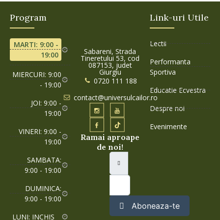
Program
Link-uri Utile
Lectii
MARTI: 9:00 -
Sabareni, Strada
19:00
Tineretului 53, cod
Performanta
087153, judet
Giurgiu
Sportiva
MIERCURI: 9:00
0720 111 188
- 19:00
Educatie Ecvestra
contact@universulcailor.ro
JOI: 9:00 -
Despre noi
19:00
Evenimente
VINERI: 9:00 -
Ramai aproape
19:00
de noi!
SAMBATA:
9:00 - 19:00
DUMINICA:
9:00 - 19:00
Aboneaza-te
LUNI: INCHIS