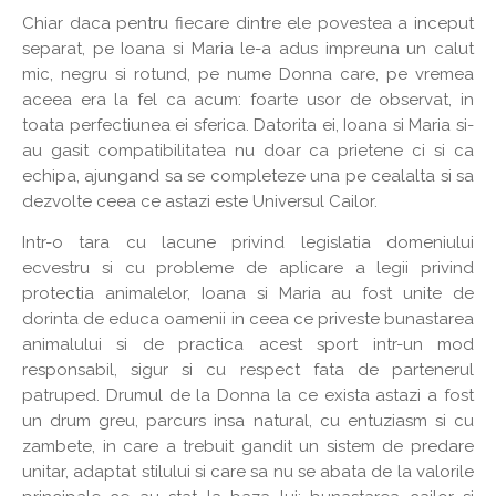
Chiar daca pentru fiecare dintre ele povestea a inceput
separat, pe Ioana si Maria le-a adus impreuna un calut
mic, negru si rotund, pe nume Donna care, pe vremea
aceea era la fel ca acum: foarte usor de observat, in
toata perfectiunea ei sferica. Datorita ei, Ioana si Maria si-
au gasit compatibilitatea nu doar ca prietene ci si ca
echipa, ajungand sa se completeze una pe cealalta si sa
dezvolte ceea ce astazi este Universul Cailor.
Intr-o tara cu lacune privind legislatia domeniului
ecvestru si cu probleme de aplicare a legii privind
protectia animalelor, Ioana si Maria au fost unite de
dorinta de educa oamenii in ceea ce priveste bunastarea
animalului si de practica acest sport intr-un mod
responsabil, sigur si cu respect fata de partenerul
patruped. Drumul de la Donna la ce exista astazi a fost
un drum greu, parcurs insa natural, cu entuziasm si cu
zambete, in care a trebuit gandit un sistem de predare
unitar, adaptat stilului si care sa nu se abata de la valorile