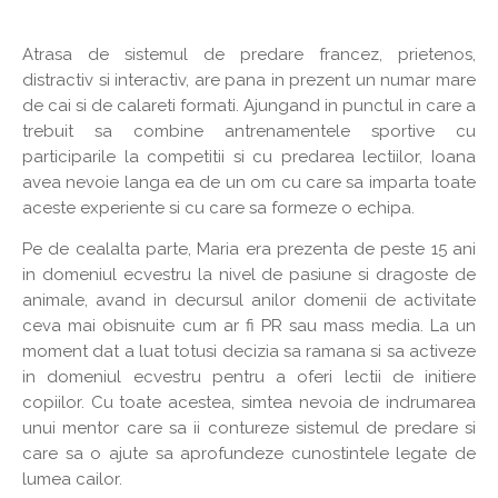
Atrasa de sistemul de predare francez, prietenos,
distractiv si interactiv, are pana in prezent un numar mare
de cai si de calareti formati. Ajungand in punctul in care a
trebuit sa combine antrenamentele sportive cu
participarile la competitii si cu predarea lectiilor, Ioana
avea nevoie langa ea de un om cu care sa imparta toate
aceste experiente si cu care sa formeze o echipa.
Pe de cealalta parte, Maria era prezenta de peste 15 ani
in domeniul ecvestru la nivel de pasiune si dragoste de
animale, avand in decursul anilor domenii de activitate
ceva mai obisnuite cum ar fi PR sau mass media. La un
moment dat a luat totusi decizia sa ramana si sa activeze
in domeniul ecvestru pentru a oferi lectii de initiere
copiilor. Cu toate acestea, simtea nevoia de indrumarea
unui mentor care sa ii contureze sistemul de predare si
care sa o ajute sa aprofundeze cunostintele legate de
lumea cailor.