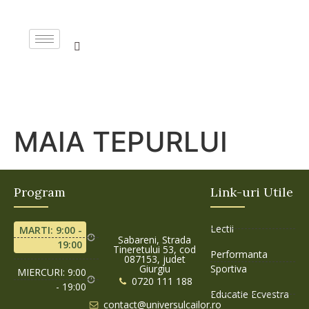
MAIA TEPURLUI
Program
Link-uri Utile
Lectii
MARTI: 9:00 -
Sabareni, Strada
19:00
Tineretului 53, cod
Performanta
087153, judet
Giurgiu
Sportiva
MIERCURI: 9:00
0720 111 188
- 19:00
Educatie Ecvestra
contact@universulcailor.ro