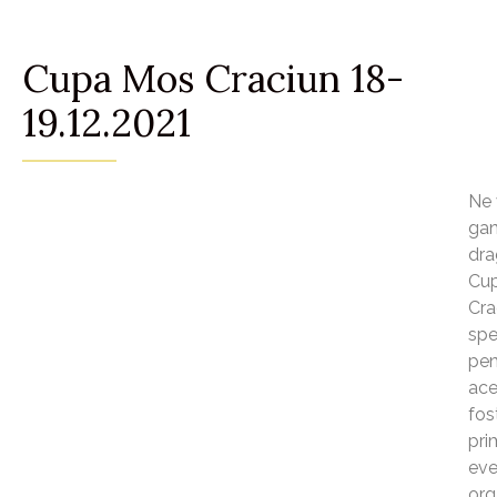
Cupa Mos Craciun 18-
19.12.2021
Ne
gan
dra
Cu
Cra
spe
pen
ace
fos
pri
eve
org